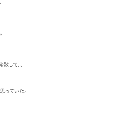
、
。
発散して、、
思っていた。