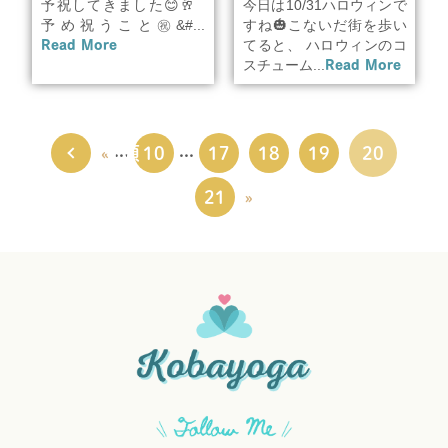
予祝してきました😊🥂
今日は10/31ハロウィンで
予め祝うこと㊗&#...
すね🎃こないだ街を歩い
Read More
てると、 ハロウィンのコ
スチューム...
Read More
...
...
« 先頭
«
10
17
18
19
20
21
»