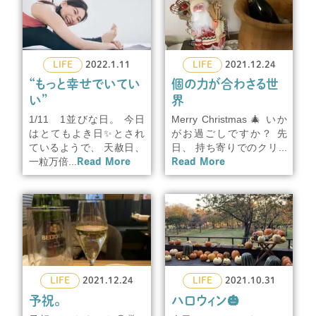
LIFE
2022.1.11
LIFE
2021.12.24
“もっと幸せでいてい
個の力が合わさる世
い”
界
1/11 1並びな日。 今日
Merry Christmas 🎄 いか
はとてもよき日✨とされ
がお過ごしですか？ 先
ているようで、 天赦日、
日、 持ち寄りでのクリ...
一粒万倍...
Read More
Read More
LIFE
2021.12.24
LIFE
2021.10.31
予祝。
ハロウィン🎃