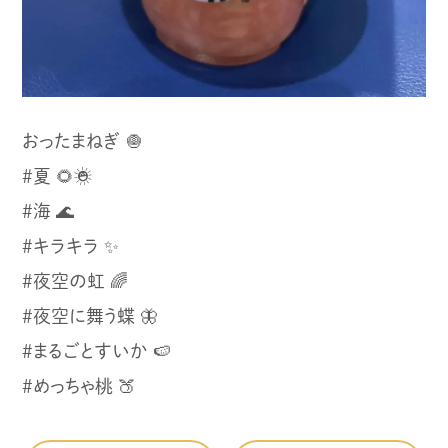
おったまねぎ 🧅
#夏 🌻☀️
#海 🌊
#キラキラ ✨
#夜空の虹 🌈
#夜空に舞う蝶 🦋
#まるごとすいか 🍉
#めっちゃ桃 🍑