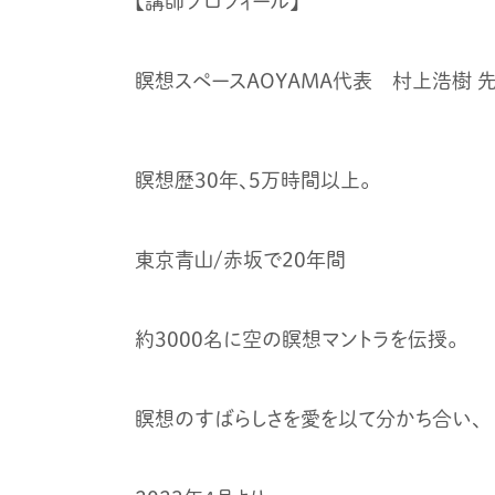
【講師プロフィール】
瞑想スペースAOYAMA代表 村上浩樹 
瞑想歴30年、5万時間以上。
東京青山/赤坂で20年間
約3000名に空の瞑想マントラを伝授。
瞑想のすばらしさを愛を以て分かち合い、