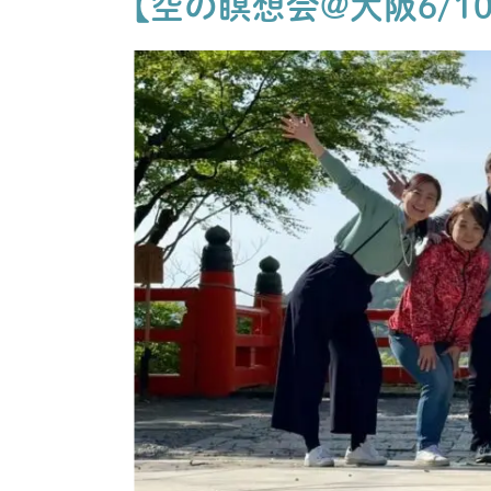
【空の瞑想会@大阪6/10