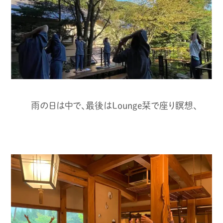
雨の日は中で、最後はLounge栞で座り瞑想、