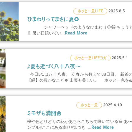
ホッと一息
LIFE
2025.8.5
ひまわりってまさに夏🌻
シャワーヘッドのようなひまわり🌻😆 ちょうど
🚿 暑い日続いてい...
Read More
ホッと一息
LIFE
ヨガ
2025.5.1
♪夏も近づく八十八夜〜
今日5/1は八十八夜。 立春から数えて88日目。 新
【緑】の豊かなこと🍀 山藤も美しい。 ホッと一息を&#.
ホッと一息
2025.4.10
ミモザも満開🌼
桜や色とりどりの花があちらこちらで咲いている🌸 あ〜、
ンプル#ここにある幸せ#気づき ...
Read More