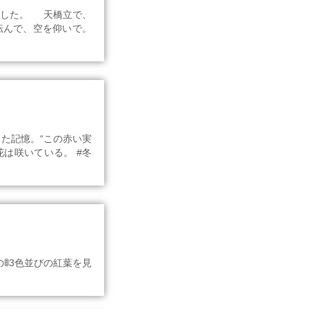
した。 天橋立で、
転んで、空を仰いで。
た記憶。“この赤い実
は咲いている。 #冬
🚦3色並びの紅葉を見