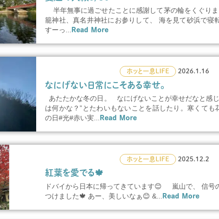
半年無事に過ごせたことに感謝して茅の輪をくぐりま
籠神社、真名井神社にお参りして、 海を見て砂浜で寝
すーっ...
Read More
ホッと一息
LIFE
2026.1.16
なにげない日常にこそある幸せ。
あたたかな冬の日。 なにげないことが幸せだなと感じ
は何かな？”とたわいもないことを話したり。寒くても花
の日#光#赤い実...
Read More
ホッと一息
LIFE
2025.12.2
紅葉を愛でる🍁
ドバイから日本に帰ってきています😊 嵐山で、 信号の
つけました🍁 あー、美しいなぁ😊 &...
Read More