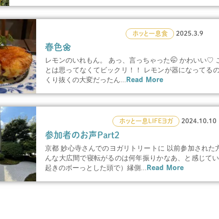
ホッと一息
食
2025.3.9
春色🌼
レモンのいれもん。 あっ、言っちゃった🤭 かわいい♡
とは思ってなくてビックリ！！ レモンが器になってるの
くり抜くの大変だったん...
Read More
ホッと一息
LIFE
ヨガ
2024.10.10
参加者のお声Part2
京都 妙心寺さんでのヨガリトリートに 以前参加された
んな大広間で寝転がるのは何年振りかなあ、と感じてい
起きのボーっとした頭で）縁側...
Read More